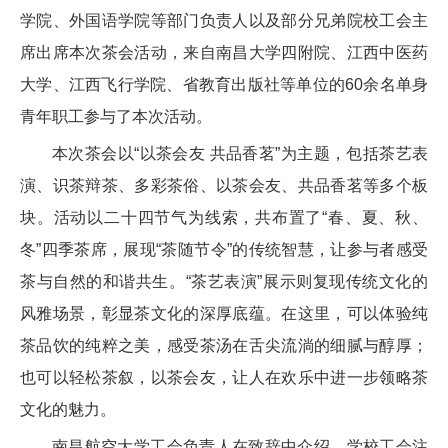
学院、外国语学院
等部门
负责人以及部分兄弟院校工会主
席
出席
本次茶会活动
，
来自南昌大学四附院、江西中医药
大学、江西飞行学院、省教育出版社等单位的60余名单身
青年职工参与了本次活动
。
本次茶会以“以茶会友 共品香茗”为主题，包括茶艺表
演、识茶辩茶、多彩茶俗、以茶会友、共品香茗等多个板
块。活动以二十四节气为线索，共布置了“春、夏、秋、
冬”四季茶席，展现“茶随节令”的传统智慧，让参与者感受
茶与自然的和谐共生。“茶艺表演”展示则复现传统文化的
风雅场景，彰显茶文化的深厚底蕴。在这里，可以体验纯
茶品饮的纯粹之美，感受茶汤在舌尖流淌的细腻与醇厚；
也可以轻松茶叙，以茶会友，让人在欢乐中进一步领略茶
文化的魅力。
南昌航空大学工会
负责人
在致辞中介绍，学校工会注