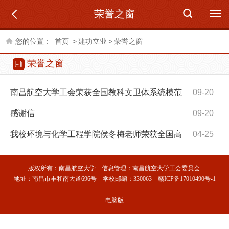
荣誉之窗
您的位置：
首页
>
建功立业
>
荣誉之窗
荣誉之窗
南昌航空大学工会荣获全国教科文卫体系统模范
09-20
职工之家
感谢信
09-20
我校环境与化学工程学院侯冬梅老师荣获全国高
04-25
校青年教师教学竞赛二等奖
版权所有：南昌航空大学 信息管理：南昌航空大学工会委员会
地址：南昌市丰和南大道696号 学校邮编：330063 赣ICP备17010490号-1
电脑版