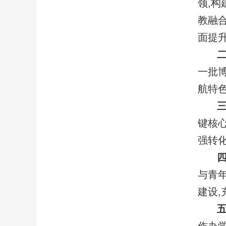
领,构
教融
面提
二
一批博
航特
三
键核
强转
四
与青
建设
五