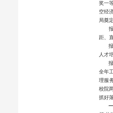
奖一等
空经
局奠
报
距、
报
人才
报
全年
理服
校院
抓好落
一