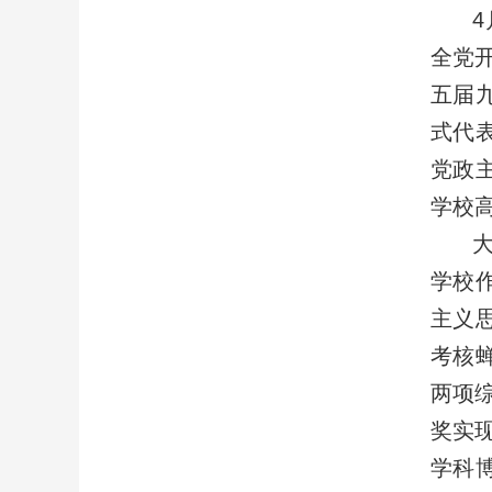
4
全党
五届
式代
党政
学校
大
学校
主义思
考核
两项综
奖实现
学科