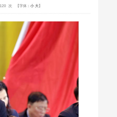
120
次
【字体：
小
大
】