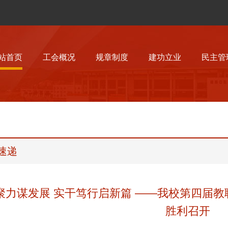
站首页
工会概况
规章制度
建功立业
民主管
速递
聚力谋发展 实干笃行启新篇 ——我校第四届
胜利召开